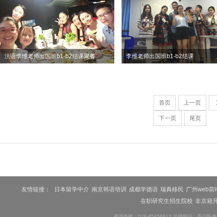
法语李维老师出国班b1-b2结课聚餐
李维老师出国班b1-b2结课
首页
上一页
下一页
尾页
友情链接：
日本留学中介
南京韩语培训
成都学德语
瑞典移民
广州web前
在职研究生招生院校
非京籍
咨询热线：028-85456813 法律顾问：四川拓越