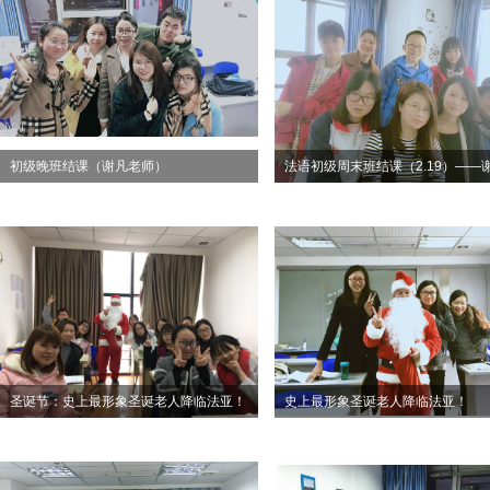
初级晚班结课（谢凡老师）
法语初级周末班结课（2.19）——
师
圣诞节：史上最形象圣诞老人降临法亚！
史上最形象圣诞老人降临法亚！