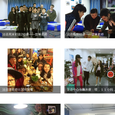
法语周末初级2结课——曾琳老师
法语晚班结课——曾琳老师
法语谭老师出国班聚餐
亚语中心斗舞大赛：喂，１１０吗
有妖怪！