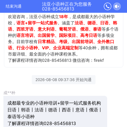
法亚小语种正在为您服务
结束沟通
028-85456813
欢迎咨询，法亚小语种成立
18年
，是成都最大的小语种学
校，
语言+留学一站式服务
。涵盖了
法语、德语、日语、韩
语、西班牙语、意大利语、葡萄牙语、俄语、泰语
等多个语
种的
语言培训、出国留学、国际项目、高考日语
等多项业
务。目前学校有
日常精品、考级、出国前培训、全外教口
语、行业小语种、VIP、企业高端定制
等40余种，拥有成都
市最详细、最全面的小语种课程体系。
了解课程详情咨询028-85456813 微信咨询：firekf
2026-08-08 09:37:36 开始沟通
成**种
成都最专业的小语种培训+留学一站式服务机构
日语丨韩语丨法语丨德语丨西语丨意语丨俄语丨
泰语等小语种
了解课程详情咨询028-85456813